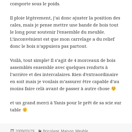
comporte sous le poids.
Il ploie légèrement, j’ai donc ajuster la position des
cales, mais je pense mettre une bande de bois tout
le long pour soutenir l’ensemble du meuble.
L’inconvénient est que mon carrelage a du relief
donc le bois n’appuiera pas partout.
Voilà, tout simple! Il s’agit de 4 morceaux de bois
assemblés ensemble avec quelques renforts à
l’arrière et des intercalaires. Rien d’extraordinaire
en soit mais je voulais m’assurer être capable d’au
moins faire celà avant de passer à autre chose
et un grand merci à Yanis pour le prêt de sa scie sur
table
Publié
2009/03/29
Catégories
Bricolage
,
Maison
,
Meuble