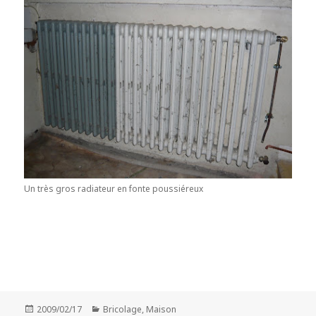
Un très gros radiateur en fonte poussiéreux
Publié
2009/02/17
Catégories
Bricolage
,
Maison